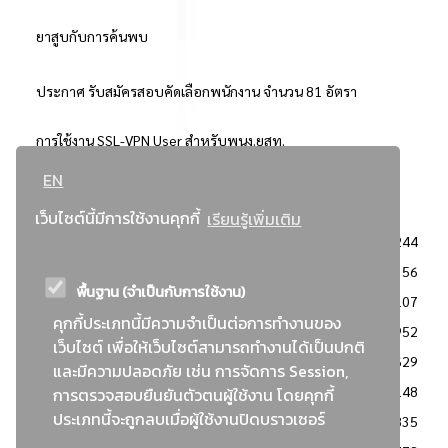
ยาสูบกับการค้นพบ
ประกาศ รับสมัครสอบคัดเลือกพนักงาน จำนวน 81 อัตรา
การใช้งาน SSL-VPN User สำหรับพนง.ยสท.
EN
..ยอดนิยม..
เว็บไซต์นี้มีการใช้งานคุกกี้
เรียนรู้เพิ่มเติม
จัดซื้อจัดจ้างการยาสูบแห่งประเทศไทย
3244
: ประกาศผู้ชนะการเสนอราคา
2356
พื้นฐาน (จำเป็นกับการใช้งาน)
: วิธีเฉพาะเจาะจง
2107
คุกกี้ประเภทนี้มีความจำเป็นต่อการทำงานของ
ข่าวสาร/ประกาศ
1952
เว็บไซต์ เพื่อให้เว็บไซต์สามารถทำงานได้เป็นปกติ
: เอกสารส่งเสริมความโปร่งใสในการจัดซื้อจัดจ้าง
1629
และมีความปลอดภัย เช่น การจัดการ Session,
ข่าวสารจัดซื้อจัดจ้าง
1148
การตรวจสอบยืนยันตัวตนผู้ใช้งาน โดยคุกกี้
ประเภทนี้จะถูกลบเมื่อผู้ใช้งานปิดบราวเซอร์
: แผนการจัดซื้อจัดจ้าง
835