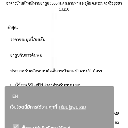
อาคารบ้านพักพนักงานยาสูบ : 555 ม.9 ต.คานหาม อ.อุทัย จ.พระนครศรีอยุธยา
13210
..ล่าสุด..
ราคาขายบุหรี่/ยาเส้น
ยาสูบกับการค้นพบ
ประกาศ รับสมัครสอบคัดเลือกพนักงาน จำนวน 81 อัตรา
การใช้งาน SSL-VPN User สำหรับพนง.ยสท.
EN
..ยอดนิยม..
เว็บไซต์นี้มีการใช้งานคุกกี้
เรียนรู้เพิ่มเติม
จัดซื้อจัดจ้างการยาสูบแห่งประเทศไทย
3248
: ประกาศผู้ชนะการเสนอราคา
2362
พื้นฐาน (จำเป็นกับการใช้งาน)