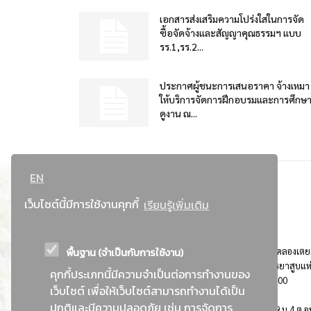
เอกสารส่งเสริมความโปร่งใสในการจัด
ซื้อจัดจ้างและสัญญาคุณธรรมฯ แบบ
รร.1,รร.2...
ประกาศผู้ชนะการเสนอราคา จ้างเหมา
ให้บริการจัดการฝึกอบรมและการศึกษ
ดูงาน ณ...
EN
เว็บไซต์นี้มีการใช้งานคุกกี้
เรียนรู้เพิ่มเติม
พื้นฐาน (จำเป็นกับการใช้งาน)
ที่อยู่ : 184 ถนนพระรามที่ 4 แขวงคลองเตย เขตคลองเตย
กรุงเทพมหานคร 10110 ติดต่อประชาสัมพันธ์ การยาสูบแห
คุกกี้ประเภทนี้มีความจำเป็นต่อการทำงานของ
ประเทศไทย Call center โทร. 0-2229-1000
เว็บไซต์ เพื่อให้เว็บไซต์สามารถทำงานได้เป็น
ปกติและมีความปลอดภัย เช่น การจัดการ
การยาสูบแห่งประเทศไทย พระนครศรีอยุธยา : 999 ม.4 ต.อุ