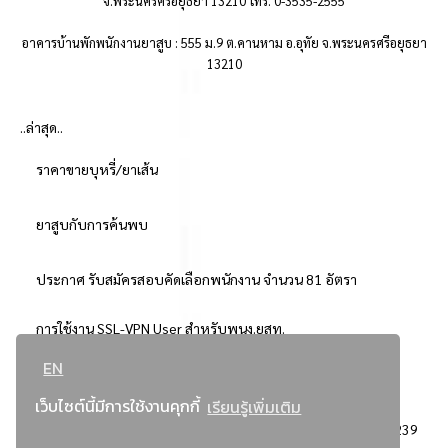
จ.พระนครศรีอยุธยา 13210 โทร. 0-3535-2555
อาคารบ้านพักพนักงานยาสูบ : 555 ม.9 ต.คานหาม อ.อุทัย จ.พระนครศรีอยุธยา
13210
..ล่าสุด..
ราคาขายบุหรี่/ยาเส้น
ยาสูบกับการค้นพบ
ประกาศ รับสมัครสอบคัดเลือกพนักงาน จำนวน 81 อัตรา
การใช้งาน SSL-VPN User สำหรับพนง.ยสท.
EN
..ยอดนิยม..
เว็บไซต์นี้มีการใช้งานคุกกี้
เรียนรู้เพิ่มเติม
จัดซื้อจัดจ้างการยาสูบแห่งประเทศไทย
3239