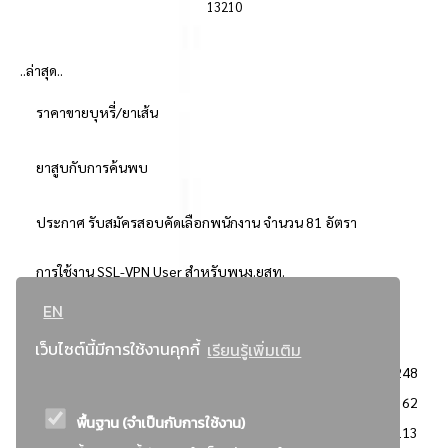
13210
..ล่าสุด..
ราคาขายบุหรี่/ยาเส้น
ยาสูบกับการค้นพบ
ประกาศ รับสมัครสอบคัดเลือกพนักงาน จำนวน 81 อัตรา
การใช้งาน SSL-VPN User สำหรับพนง.ยสท.
EN
..ยอดนิยม..
เว็บไซต์นี้มีการใช้งานคุกกี้
เรียนรู้เพิ่มเติม
จัดซื้อจัดจ้างการยาสูบแห่งประเทศไทย
3248
: ประกาศผู้ชนะการเสนอราคา
2362
พื้นฐาน (จำเป็นกับการใช้งาน)
: วิธีเฉพาะเจาะจง
2113