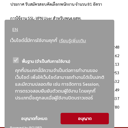
ประกาศ รับสมัครสอบคัดเลือกพนักงาน จำนวน 81 อัตรา
การใช้งาน SSL-VPN User สำหรับพนง.ยสท.
EN
..ยอดนิยม..
เว็บไซต์นี้มีการใช้งานคุกกี้
เรียนรู้เพิ่มเติม
จัดซื้อจัดจ้างการยาสูบแห่งประเทศไทย
3248
: ประกาศผู้ชนะการเสนอราคา
2362
พื้นฐาน (จำเป็นกับการใช้งาน)
: วิธีเฉพาะเจาะจง
2113
คุกกี้ประเภทนี้มีความจำเป็นต่อการทำงานของ
ข่าวสาร/ประกาศ
1953
เว็บไซต์ เพื่อให้เว็บไซต์สามารถทำงานได้เป็นปกติ
: เอกสารส่งเสริมความโปร่งใสในการจัดซื้อจัดจ้าง
1632
และมีความปลอดภัย เช่น การจัดการ Session,
ข่าวสารจัดซื้อจัดจ้าง
1149
การตรวจสอบยืนยันตัวตนผู้ใช้งาน โดยคุกกี้
ประเภทนี้จะถูกลบเมื่อผู้ใช้งานปิดบราวเซอร์
: แผนการจัดซื้อจัดจ้าง
837
: ประกาศราคากลาง
780
อนุญาตทั้งหมด
อนุญาต
Powered by PCU3ED