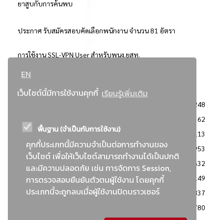
ยาสูบกับการค้นพบ
ประกาศ รับสมัครสอบคัดเลือกพนักงาน จำนวน 81 อัตรา
การใช้งาน SSL-VPN User สำหรับพนง.ยสท.
EN
..ยอดนิยม..
เว็บไซต์นี้มีการใช้งานคุกกี้
เรียนรู้เพิ่มเติม
จัดซื้อจัดจ้างการยาสูบแห่งประเทศไทย
3248
: ประกาศผู้ชนะการเสนอราคา
2362
พื้นฐาน (จำเป็นกับการใช้งาน)
: วิธีเฉพาะเจาะจง
2113
คุกกี้ประเภทนี้มีความจำเป็นต่อการทำงานของ
ข่าวสาร/ประกาศ
1953
เว็บไซต์ เพื่อให้เว็บไซต์สามารถทำงานได้เป็นปกติ
: เอกสารส่งเสริมความโปร่งใสในการจัดซื้อจัดจ้าง
1632
และมีความปลอดภัย เช่น การจัดการ Session,
ข่าวสารจัดซื้อจัดจ้าง
1149
การตรวจสอบยืนยันตัวตนผู้ใช้งาน โดยคุกกี้
ประเภทนี้จะถูกลบเมื่อผู้ใช้งานปิดบราวเซอร์
: แผนการจัดซื้อจัดจ้าง
837
: ประกาศราคากลาง
780