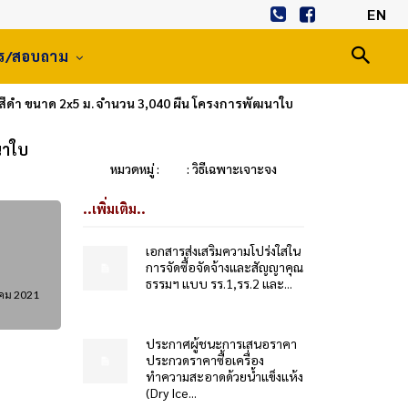
EN
าร/สอบถาม
ีดำ ขนาด 2x5 ม. จำนวน 3,040 ผืน โครงการพัฒนาใบ
นาใบ
หมวดหมู่ :
: วิธีเฉพาะเจาะจง
..เพิ่มเติม..
เอกสารส่งเสริมความโปร่งใสใน
การจัดซื้อจัดจ้างและสัญญาคุณ
ธรรมฯ แบบ รร.1,รร.2 และ...
คม 2021
ประกาศผู้ชนะการเสนอราคา
ประกวดราคาซื้อเครื่อง
ทำความสะอาดด้วยน้ำแข็งแห้ง
(Dry Ice...