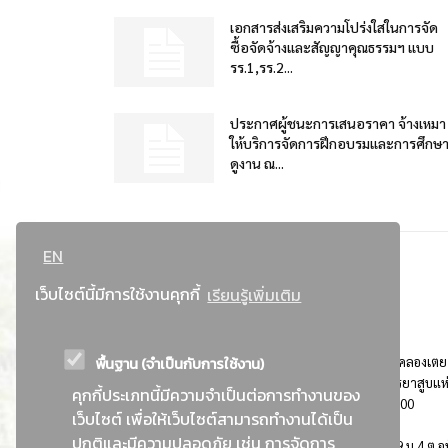
เอกสารส่งเสริมความโปร่งใสในการจัด
ซื้อจัดจ้างและสัญญาคุณธรรมฯ แบบ
รร.1,รร.2...
ประกาศผู้ชนะการเสนอราคา จ้างเหมา
ให้บริการจัดการฝึกอบรมและการศึกษ
ดูงาน ณ...
EN
เว็บไซต์นี้มีการใช้งานคุกกี้
เรียนรู้เพิ่มเติม
พื้นฐาน (จำเป็นกับการใช้งาน)
ที่อยู่ : 184 ถนนพระรามที่ 4 แขวงคลองเตย เขตคลองเตย
กรุงเทพมหานคร 10110 ติดต่อประชาสัมพันธ์ การยาสูบแห
คุกกี้ประเภทนี้มีความจำเป็นต่อการทำงานของ
ประเทศไทย Call center โทร. 0-2229-1000
เว็บไซต์ เพื่อให้เว็บไซต์สามารถทำงานได้เป็น
ปกติและมีความปลอดภัย เช่น การจัดการ
การยาสูบแห่งประเทศไทย พระนครศรีอยุธยา : 999 ม.4 ต.อุ