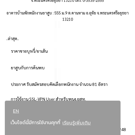
จ.พระนครศรีอยุธยา 13210 โทร. 0-3535-2555
อาคารบ้านพักพนักงานยาสูบ : 555 ม.9 ต.คานหาม อ.อุทัย จ.พระนครศรีอยุธยา
13210
..ล่าสุด..
ราคาขายบุหรี่/ยาเส้น
ยาสูบกับการค้นพบ
ประกาศ รับสมัครสอบคัดเลือกพนักงาน จำนวน 81 อัตรา
การใช้งาน SSL-VPN User สำหรับพนง.ยสท.
EN
..ยอดนิยม..
เว็บไซต์นี้มีการใช้งานคุกกี้
เรียนรู้เพิ่มเติม
จัดซื้อจัดจ้างการยาสูบแห่งประเทศไทย
3248