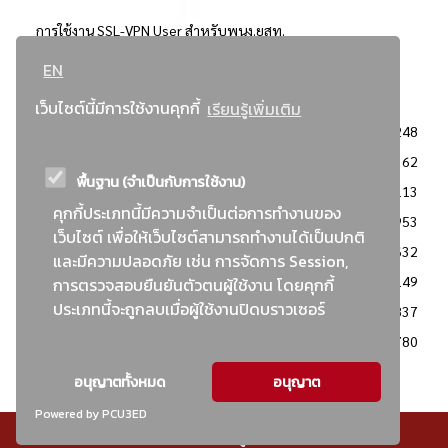
การใช้งาน SSL-VPN User สำหรับพนง.ยสท.
EN
..ยอดนิยม..
เว็บไซต์นี้มีการใช้งานคุกกี้
เรียนรู้เพิ่มเติม
จัดซื้อจัดจ้างการยาสูบแห่งประเทศไทย
3248
: ประกาศผู้ชนะการเสนอราคา
2362
พื้นฐาน (จำเป็นกับการใช้งาน)
: วิธีเฉพาะเจาะจง
2113
คุกกี้ประเภทนี้มีความจำเป็นต่อการทำงานของ
ข่าวสาร/ประกาศ
1953
เว็บไซต์ เพื่อให้เว็บไซต์สามารถทำงานได้เป็นปกติ
: เอกสารส่งเสริมความโปร่งใสในการจัดซื้อจัดจ้าง
1632
และมีความปลอดภัย เช่น การจัดการ Session,
ข่าวสารจัดซื้อจัดจ้าง
1149
การตรวจสอบยืนยันตัวตนผู้ใช้งาน โดยคุกกี้
ประเภทนี้จะถูกลบเมื่อผู้ใช้งานปิดบราวเซอร์
: แผนการจัดซื้อจัดจ้าง
837
: ประกาศราคากลาง
780
อนุญาตทั้งหมด
อนุญาต
Powered by PCU3ED
© สงวนลิขสิทธิ์ - การยาสูบแห่งประเทศไทย