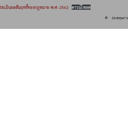
ระเมินผลสัมฤทธิ์ของกฎหมาย-พ.ศ.-2562
ดาวน์โหลด
26 พฤษภา