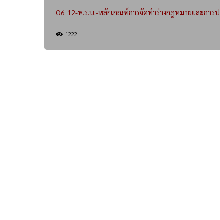
O6_12-พ.ร.บ.-หลักเกณฑ์การจัดทำร่างกฎหมายและการป
1222