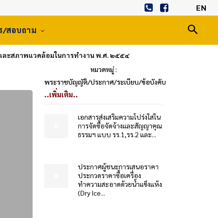
EN
าร/สอบถาม
ยและสภาพแวดล้อมในการทํางาน พ.ศ. ๒๕๕๔
หมวดหมู่ :
พระราชบัญญัติ/ประกาศ/ระเบียบ/ข้อบังคับ
..เพิ่มเติม..
เอกสารส่งเสริมความโปร่งใสใน
การจัดซื้อจัดจ้างและสัญญาคุณ
ธรรมฯ แบบ รร.1,รร.2 และ...
ประกาศผู้ชนะการเสนอราคา
ประกวดราคาซื้อเครื่อง
ทำความสะอาดด้วยน้ำแข็งแห้ง
(Dry Ice...