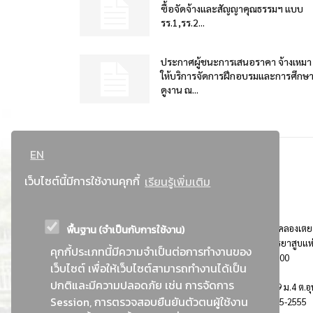
ซื้อจัดจ้างและสัญญาคุณธรรมฯ แบบ
รร.1,รร.2...
ประกาศผู้ชนะการเสนอราคา จ้างเหมา
ให้บริการจัดการฝึกอบรมและการศึกษ
ดูงาน ณ...
EN
เว็บไซต์นี้มีการใช้งานคุกกี้
เรียนรู้เพิ่มเติม
พื้นฐาน (จำเป็นกับการใช้งาน)
ที่อยู่ : 184 ถนนพระรามที่ 4 แขวงคลองเตย เขตคลองเตย
กรุงเทพมหานคร 10110 ติดต่อประชาสัมพันธ์ การยาสูบแห
คุกกี้ประเภทนี้มีความจำเป็นต่อการทำงานของ
ประเทศไทย Call center โทร. 0-2229-1000
เว็บไซต์ เพื่อให้เว็บไซต์สามารถทำงานได้เป็น
ปกติและมีความปลอดภัย เช่น การจัดการ
การยาสูบแห่งประเทศไทย พระนครศรีอยุธยา : 999 ม.4 ต.อุ
Session, การตรวจสอบยืนยันตัวตนผู้ใช้งาน
อ.อุทัย จ.พระนครศรีอยุธยา 13210 โทร. 0-3535-2555