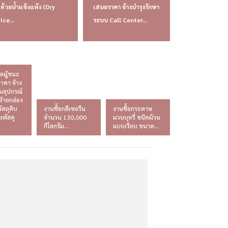
ด้วยน้ำแข็งแห้ง (Dry
เสนอราคา จ้างบำรุงรักษา
Ice...
ระบบ Call Center...
ลผู้ชนะ
าคา จ้าง
มอุปกรณ์
้ายกล่อง
ัตถุดิบ
งานซื้อกลีเซอรีน
งานซื้อกระดาษ
ังพัสดุ
จำนวน 130,000
มวนบุหรี่ ชนิดม้วน
กิโลกรัม...
แบบเรียบ ขนาด...