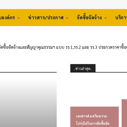
ับองค์กร
ข่าวสาร/ประกาศ
จัดซื้อจัดจ้าง
บริก
ัดซื้อจัดจ้างและสัญญาคุณธรรมฯ แบบ รร.1,รร.2 และ รร.3 ประกวดราคาซื้
achine) จำนวน 1 เครื่อง ของกองผลิตยาเส้น ฝ่ายผลิตด้านใบยา การยาสูบแ
ะกวดราคาอิเล็กทรอนิกส์ (e-bidding)
..ข่าวล่าสุด..
เอกสารส่งเสริมความ
โปร่งใสในการจัดซื้อจัด