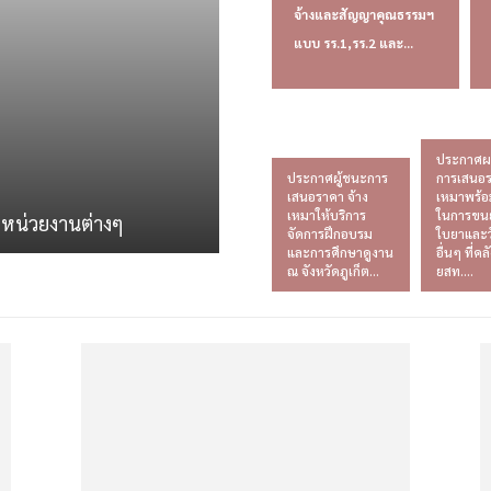
จ้างและสัญญาคุณธรรมฯ
แบบ รร.1,รร.2 และ...
ประกาศผ
ประกาศผู้ชนะการ
การเสนอร
เสนอราคา จ้าง
เหมาพร้อ
เหมาให้บริการ
ในการขนย
ดหน่วยงานต่างๆ
จัดการฝึกอบรม
ใบยาและว
และการศึกษาดูงาน
อื่นๆ ที่คล
ณ จังหวัดภูเก็ต...
ยสท....