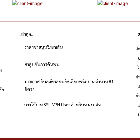
..ล่าสุด..
..
ราคาขายบุหรี่/ยาเส้น
จั
: 
ยาสูบกับการค้นพบ
: 
่ง
ข
ประกาศ รับสมัครสอบคัดเลือกพนักงาน จำนวน 81
: 
อัตรา
ทัย
ข่
การใช้งาน SSL-VPN User สำหรับพนง.ยสท.
: 
ย
: