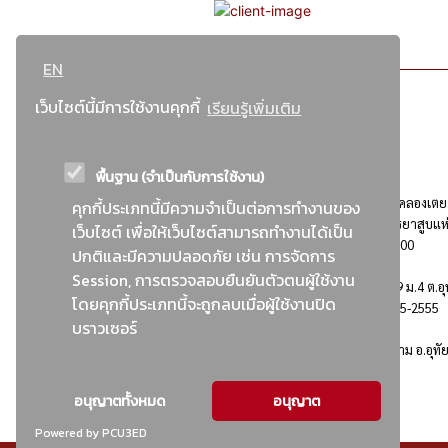
EN
เว็บไซต์นี้มีการใช้งานคุกกี้
เรียนรู้เพิ่มเติม
พื้นฐาน (จำเป็นกับการใช้งาน)
ที่อยู่ : 184 ถนนพระรามที่ 4 แขวงคลองเตย เขตคลองเตย
คุกกี้ประเภทนี้มีความจำเป็นต่อการทำงานของ
กรุงเทพมหานคร 10110 ติดต่อประชาสัมพันธ์ การยาสูบแห
เว็บไซต์ เพื่อให้เว็บไซต์สามารถทำงานได้เป็น
ประเทศไทย Call center โทร. 0-2229-1000
ปกติและมีความปลอดภัย เช่น การจัดการ
Session, การตรวจสอบยืนยันตัวตนผู้ใช้งาน
การยาสูบแห่งประเทศไทย พระนครศรีอยุธยา : 999 ม.4 ต.อุ
โดยคุกกี้ประเภทนี้จะถูกลบเมื่อผู้ใช้งานปิด
อ.อุทัย จ.พระนครศรีอยุธยา 13210 โทร. 0-3535-2555
บราวเซอร์
อาคารบ้านพักพนักงานยาสูบ : 555 ม.9 ต.คานหาม อ.อุทั
จ.พระนครศรีอยุธยา 13210
อนุญาตทั้งหมด
อนุญาต
Powered by PCU3ED