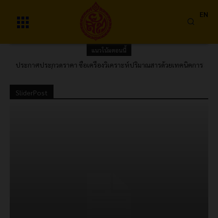
EN
แนวโน้มตอนนี้
ประกาศประกวดราคา ซื้อเครื่องวิเคราะห์ปริมาณสารด้วยเทคนิคการ
ประกาศผลผู้ชนะการเสนอราคา ซื้อสิทธิโปรแกรมคอมพิวเตอร์
ไหลแบบต่อเนื่อง (Continuous Flow Analyzer) พร้อมอุปกรณ์และค่า
AUTOCAD โดยวิธีคัดเลือก
ติดตั้ง 1 ชุด ด้วยวิธีประกวดราคาอิเล็กทรอนิกส์ (e-bidding)
SliderPost