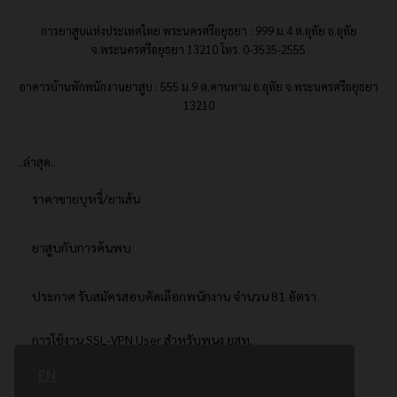
การยาสูบแห่งประเทศไทย พระนครศรีอยุธยา : 999 ม.4 ต.อุทัย อ.อุทัย
จ.พระนครศรีอยุธยา 13210 โทร. 0-3535-2555
อาคารบ้านพักพนักงานยาสูบ : 555 ม.9 ต.คานหาม อ.อุทัย จ.พระนครศรีอยุธยา
13210
..ล่าสุด..
ราคาขายบุหรี่/ยาเส้น
ยาสูบกับการค้นพบ
ประกาศ รับสมัครสอบคัดเลือกพนักงาน จำนวน 81 อัตรา
การใช้งาน SSL-VPN User สำหรับพนง.ยสท.
EN
..ยอดนิยม..