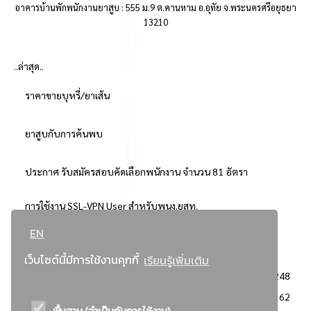
อาคารบ้านพักพนักงานยาสูบ : 555 ม.9 ต.คานหาม อ.อุทัย จ.พระนครศรีอยุธยา
13210
..ล่าสุด..
ราคาขายบุหรี่/ยาเส้น
ยาสูบกับการค้นพบ
ประกาศ รับสมัครสอบคัดเลือกพนักงาน จำนวน 81 อัตรา
การใช้งาน SSL-VPN User สำหรับพนง.ยสท.
EN
..ยอดนิยม..
เว็บไซต์นี้มีการใช้งานคุกกี้
เรียนรู้เพิ่มเติม
จัดซื้อจัดจ้างการยาสูบแห่งประเทศไทย
3248
: ประกาศผู้ชนะการเสนอราคา
2362
พื้นฐาน (จำเป็นกับการใช้งาน)